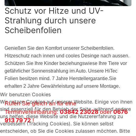
Schutz vor Hitze und UV-
Strahlung durch unsere
Scheibenfolien
Genießen Sie den Komfort unserer Scheibenfolien.
Hitzeschutz nach innen und cooles Desinge nach aussen.
Schützen Sie Ihre Kinder beziehungswiese Ihre Tiere vor
gefährlicher Sonnenstrahlung im Auto. Unsere HiTec
Folien besitzen mind. 7 Jahre Herstellergarantie.Sie
erhalten 2 Jahre Gewährleistung auf unsere Montage.
Wir benutzen Cookies
Wir nutzen Cookies auf unserer Website. Einige von ihnen
Rufen Sie gleich an für eine
sind essenziell für den Betrieb der Seite, während andere
03842 23028
0676
Terminvereinbarung:
oder
uns helfen, diese Website und die Nutzererfahrung zu
913 79 72
!
verbessern (Tracking Cookies). Sie können selbst
entscheiden, ob Sie die Cookies zulassen möchten. Bitte